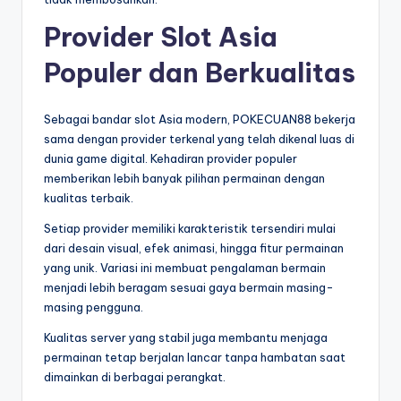
Provider Slot Asia
Populer dan Berkualitas
Sebagai bandar slot Asia modern, POKECUAN88 bekerja
sama dengan provider terkenal yang telah dikenal luas di
dunia game digital. Kehadiran provider populer
memberikan lebih banyak pilihan permainan dengan
kualitas terbaik.
Setiap provider memiliki karakteristik tersendiri mulai
dari desain visual, efek animasi, hingga fitur permainan
yang unik. Variasi ini membuat pengalaman bermain
menjadi lebih beragam sesuai gaya bermain masing-
masing pengguna.
Kualitas server yang stabil juga membantu menjaga
permainan tetap berjalan lancar tanpa hambatan saat
dimainkan di berbagai perangkat.