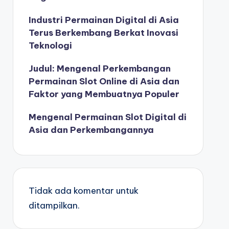
Industri Permainan Digital di Asia
Terus Berkembang Berkat Inovasi
Teknologi
Judul: Mengenal Perkembangan
Permainan Slot Online di Asia dan
Faktor yang Membuatnya Populer
Mengenal Permainan Slot Digital di
Asia dan Perkembangannya
Tidak ada komentar untuk
ditampilkan.