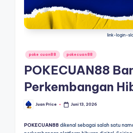
link-login-s
Posted
poke cuan88
pokecuan88
in
POKECUAN88 Band
Perkembangan Hib
Juni 13, 2026
Juan Price
Posted
by
POKECUAN88
dikenal sebagai salah satu nama