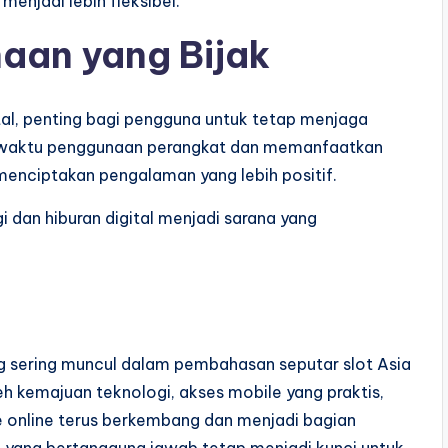
menjadi lebih fleksibel.
aan yang Bijak
tal, penting bagi pengguna untuk tetap menjaga
r waktu penggunaan perangkat dan memanfaatkan
enciptakan pengalaman yang lebih positif.
dan hiburan digital menjadi sarana yang
sering muncul dalam pembahasan seputar slot Asia
eh kemajuan teknologi, akses mobile yang praktis,
e online terus berkembang dan menjadi bagian