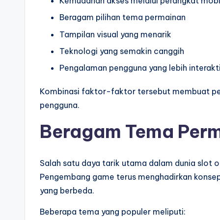
Kemudahan akses melalui perangkat mobi
Beragam pilihan tema permainan
Tampilan visual yang menarik
Teknologi yang semakin canggih
Pengalaman pengguna yang lebih interakt
Kombinasi faktor-faktor tersebut membuat per
pengguna.
Beragam Tema Perm
Salah satu daya tarik utama dalam dunia slot o
Pengembang game terus menghadirkan konsep
yang berbeda.
Beberapa tema yang populer meliputi: