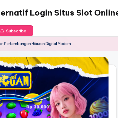
rnatif Login Situs Slot Onli
Subscribe
n Perkembangan Hiburan Digital Modern