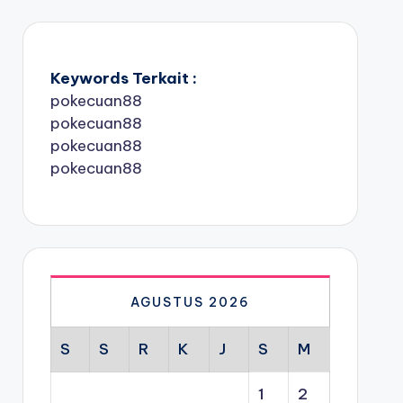
Keywords Terkait :
pokecuan88
pokecuan88
pokecuan88
pokecuan88
AGUSTUS 2026
S
S
R
K
J
S
M
1
2