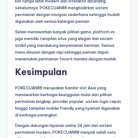
kini tampil lebih modern dan interaktif dibanding
sebelumnya. POKECUAN88 menghadirkan sistem
permainan dengan navigasi sederhana sehingga mudah
digunakan oleh semua kalangan pemain.
Selain menawarkan banyak pilihan game, platform ini
juga memiliki tampilan situs yang elegan dan sistem
stabil yang mendukung kenyamanan bermain. Semua
menu disusun dengan rapi sehingga pemain dapat
menemukan permainan favorit mereka dengan mudah.
Kesimpulan
POKECUAN88 merupakan bandar slot Asia yang
menawarkan berbagai keunggulan mulai dari pilihan
permainan lengkap, provider populer, sistem login cepat,
hingga tampilan mobile friendly yang nyaman digunakan
di berbagai perangkat.
Dengan dukungan layanan online 24 jam dan sistem
permainan modern, POKECUAN88 menjadi salah satu