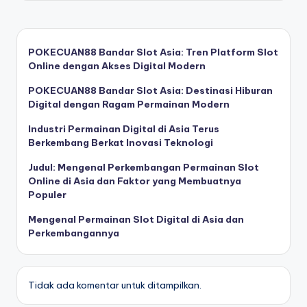
POKECUAN88 Bandar Slot Asia: Tren Platform Slot
Online dengan Akses Digital Modern
POKECUAN88 Bandar Slot Asia: Destinasi Hiburan
Digital dengan Ragam Permainan Modern
Industri Permainan Digital di Asia Terus
Berkembang Berkat Inovasi Teknologi
Judul: Mengenal Perkembangan Permainan Slot
Online di Asia dan Faktor yang Membuatnya
Populer
Mengenal Permainan Slot Digital di Asia dan
Perkembangannya
Tidak ada komentar untuk ditampilkan.