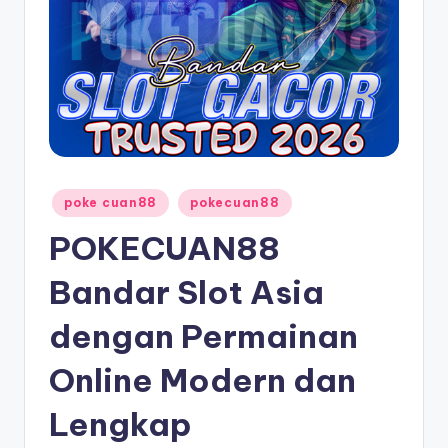
Posted
poke cuan88
pokecuan88
in
POKECUAN88
Bandar Slot Asia
dengan Permainan
Online Modern dan
Lengkap