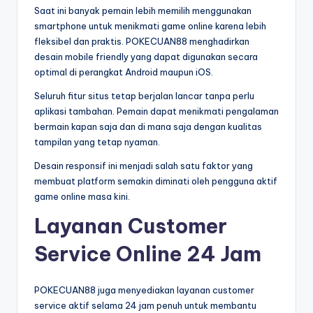
Saat ini banyak pemain lebih memilih menggunakan
smartphone untuk menikmati game online karena lebih
fleksibel dan praktis. POKECUAN88 menghadirkan
desain mobile friendly yang dapat digunakan secara
optimal di perangkat Android maupun iOS.
Seluruh fitur situs tetap berjalan lancar tanpa perlu
aplikasi tambahan. Pemain dapat menikmati pengalaman
bermain kapan saja dan di mana saja dengan kualitas
tampilan yang tetap nyaman.
Desain responsif ini menjadi salah satu faktor yang
membuat platform semakin diminati oleh pengguna aktif
game online masa kini.
Layanan Customer
Service Online 24 Jam
POKECUAN88 juga menyediakan layanan customer
service aktif selama 24 jam penuh untuk membantu