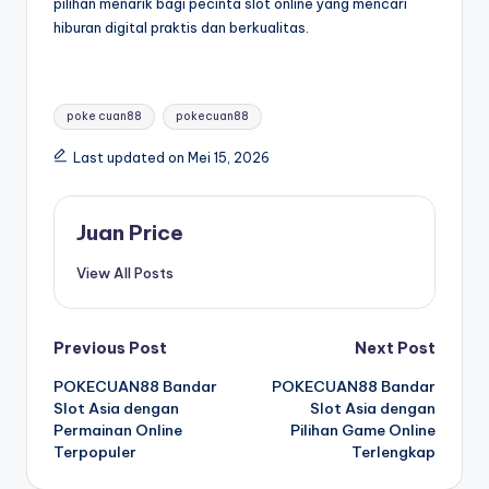
pilihan menarik bagi pecinta slot online yang mencari
hiburan digital praktis dan berkualitas.
Tags:
poke cuan88
pokecuan88
Last updated on Mei 15, 2026
Juan Price
View All Posts
Post
Previous Post
Next Post
POKECUAN88 Bandar
POKECUAN88 Bandar
navigation
Slot Asia dengan
Slot Asia dengan
Permainan Online
Pilihan Game Online
Terpopuler
Terlengkap