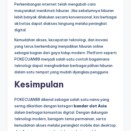
Perkembangan internet telah mengubah cara
masyarakat menikmati hiburan. Jika sebelumnya hiburan
lebih banyak dilakukan secara konvensional, kini berbagai
aktivitas dapat diakses langsung melalui perangkat
digital.
Kemudahan akses, kecepatan teknologi, dan inovasi
yang terus berkembang menjadikan hiburan online
sebagai bagian dari gaya hidup modern. Platform seperti
POKECUAN88 menjadi salah satu contoh bagaimana
teknologi dapat menghadirkan berbagai pilihan hiburan
dalam satu tempat yang mudah dijangkau pengguna.
Kesimpulan
POKECUAN88 dikenal sebagai salah satu nama yang
sering dikaitkan dengan kategori
bandar slot Asia
dalam berbagai komunitas digital. Dengan dukungan
teknologi modern, beragam tema permainan, serta
kemudahan akses melalui perangkat mobile dan desktop,