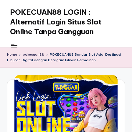
POKECUAN88 LOGIN :
Skip
to
Alternatif Login Situs Slot
content
Online Tanpa Gangguan
pandolabs.org
Home
pokecuan88
POKECUAN88 Bandar Slot Asia: Destinasi
Hiburan Digital dengan Beragam Pilihan Permainan