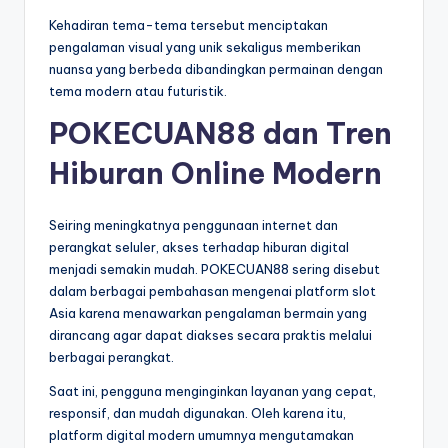
Kehadiran tema-tema tersebut menciptakan
pengalaman visual yang unik sekaligus memberikan
nuansa yang berbeda dibandingkan permainan dengan
tema modern atau futuristik.
POKECUAN88 dan Tren
Hiburan Online Modern
Seiring meningkatnya penggunaan internet dan
perangkat seluler, akses terhadap hiburan digital
menjadi semakin mudah. POKECUAN88 sering disebut
dalam berbagai pembahasan mengenai platform slot
Asia karena menawarkan pengalaman bermain yang
dirancang agar dapat diakses secara praktis melalui
berbagai perangkat.
Saat ini, pengguna menginginkan layanan yang cepat,
responsif, dan mudah digunakan. Oleh karena itu,
platform digital modern umumnya mengutamakan