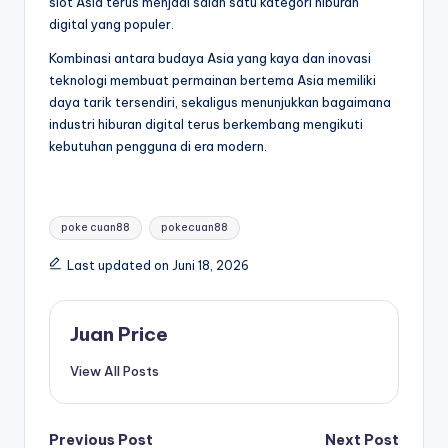
slot Asia terus menjadi salah satu kategori hiburan
digital yang populer.
Kombinasi antara budaya Asia yang kaya dan inovasi
teknologi membuat permainan bertema Asia memiliki
daya tarik tersendiri, sekaligus menunjukkan bagaimana
industri hiburan digital terus berkembang mengikuti
kebutuhan pengguna di era modern.
Tags:
poke cuan88
pokecuan88
Last updated on Juni 18, 2026
Juan Price
View All Posts
Post
Previous Post
Next Post