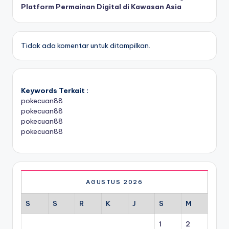
Platform Permainan Digital di Kawasan Asia
Tidak ada komentar untuk ditampilkan.
Keywords Terkait :
pokecuan88
pokecuan88
pokecuan88
pokecuan88
AGUSTUS 2026
S
S
R
K
J
S
M
1
2