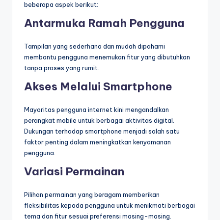
beberapa aspek berikut:
Antarmuka Ramah Pengguna
Tampilan yang sederhana dan mudah dipahami
membantu pengguna menemukan fitur yang dibutuhkan
tanpa proses yang rumit.
Akses Melalui Smartphone
Mayoritas pengguna internet kini mengandalkan
perangkat mobile untuk berbagai aktivitas digital.
Dukungan terhadap smartphone menjadi salah satu
faktor penting dalam meningkatkan kenyamanan
pengguna.
Variasi Permainan
Pilihan permainan yang beragam memberikan
fleksibilitas kepada pengguna untuk menikmati berbagai
tema dan fitur sesuai preferensi masing-masing.