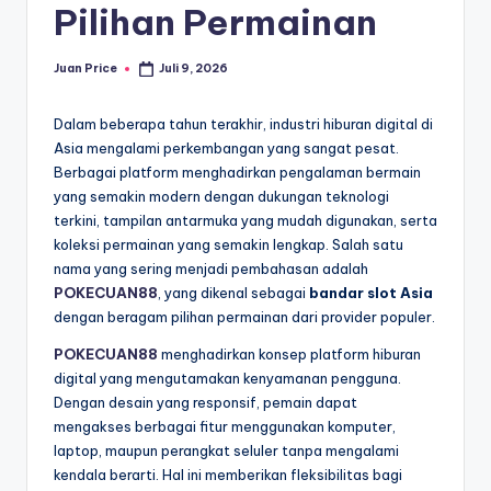
Pilihan Permainan
Juan Price
Juli 9, 2026
Posted
by
Dalam beberapa tahun terakhir, industri hiburan digital di
Asia mengalami perkembangan yang sangat pesat.
Berbagai platform menghadirkan pengalaman bermain
yang semakin modern dengan dukungan teknologi
terkini, tampilan antarmuka yang mudah digunakan, serta
koleksi permainan yang semakin lengkap. Salah satu
nama yang sering menjadi pembahasan adalah
POKECUAN88
, yang dikenal sebagai
bandar slot Asia
dengan beragam pilihan permainan dari provider populer.
POKECUAN88
menghadirkan konsep platform hiburan
digital yang mengutamakan kenyamanan pengguna.
Dengan desain yang responsif, pemain dapat
mengakses berbagai fitur menggunakan komputer,
laptop, maupun perangkat seluler tanpa mengalami
kendala berarti. Hal ini memberikan fleksibilitas bagi