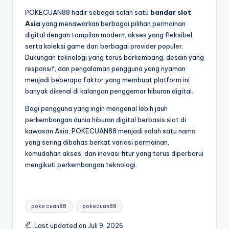
POKECUAN88 hadir sebagai salah satu
bandar slot
Asia
yang menawarkan berbagai pilihan permainan
digital dengan tampilan modern, akses yang fleksibel,
serta koleksi game dari berbagai provider populer.
Dukungan teknologi yang terus berkembang, desain yang
responsif, dan pengalaman pengguna yang nyaman
menjadi beberapa faktor yang membuat platform ini
banyak dikenal di kalangan penggemar hiburan digital.
Bagi pengguna yang ingin mengenal lebih jauh
perkembangan dunia hiburan digital berbasis slot di
kawasan Asia, POKECUAN88 menjadi salah satu nama
yang sering dibahas berkat variasi permainan,
kemudahan akses, dan inovasi fitur yang terus diperbarui
mengikuti perkembangan teknologi.
Tags:
poke cuan88
pokecuan88
Last updated on Juli 9, 2026