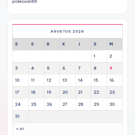
pokecuan88
AGUSTUS 2026
S
S
R
K
J
S
M
1
2
3
4
5
6
7
8
9
10
11
12
13
14
15
16
17
18
19
20
21
22
23
24
25
26
27
28
29
30
31
« Jul