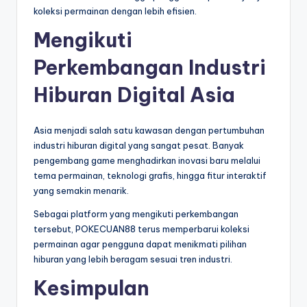
koleksi permainan dengan lebih efisien.
Mengikuti
Perkembangan Industri
Hiburan Digital Asia
Asia menjadi salah satu kawasan dengan pertumbuhan
industri hiburan digital yang sangat pesat. Banyak
pengembang game menghadirkan inovasi baru melalui
tema permainan, teknologi grafis, hingga fitur interaktif
yang semakin menarik.
Sebagai platform yang mengikuti perkembangan
tersebut, POKECUAN88 terus memperbarui koleksi
permainan agar pengguna dapat menikmati pilihan
hiburan yang lebih beragam sesuai tren industri.
Kesimpulan