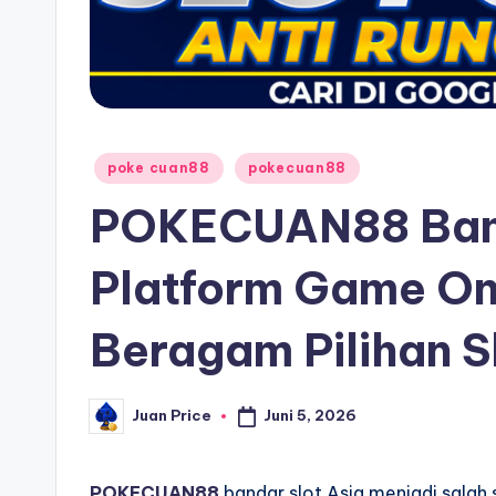
Posted
poke cuan88
pokecuan88
in
POKECUAN88 Band
Platform Game On
Beragam Pilihan Sl
Juni 5, 2026
Juan Price
Posted
by
POKECUAN88
bandar slot Asia menjadi salah 