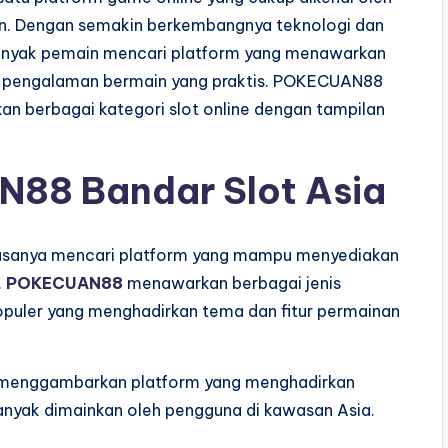
rn. Dengan semakin berkembangnya teknologi dan
banyak pemain mencari platform yang menawarkan
ta pengalaman bermain yang praktis. POKECUAN88
kan berbagai kategori slot online dengan tampilan
88 Bandar Slot Asia
biasanya mencari platform yang mampu menyediakan
.
POKECUAN88
menawarkan berbagai jenis
 populer yang menghadirkan tema dan fitur permainan
tuk menggambarkan platform yang menghadirkan
anyak dimainkan oleh pengguna di kawasan Asia.