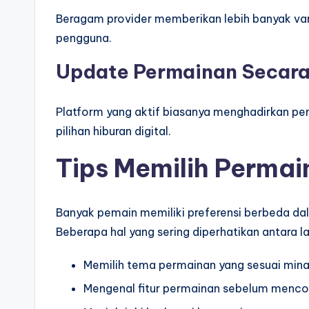
Beragam provider memberikan lebih banyak vari
pengguna.
Update Permainan Secara
Platform yang aktif biasanya menghadirkan p
pilihan hiburan digital.
Tips Memilih Permai
Banyak pemain memiliki preferensi berbeda d
Beberapa hal yang sering diperhatikan antara la
Memilih tema permainan yang sesuai mina
Mengenal fitur permainan sebelum menc