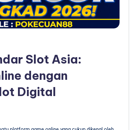
ar Slot Asia:
line dengan
ot Digital
satu platform game online yang cukup dikenal oleh