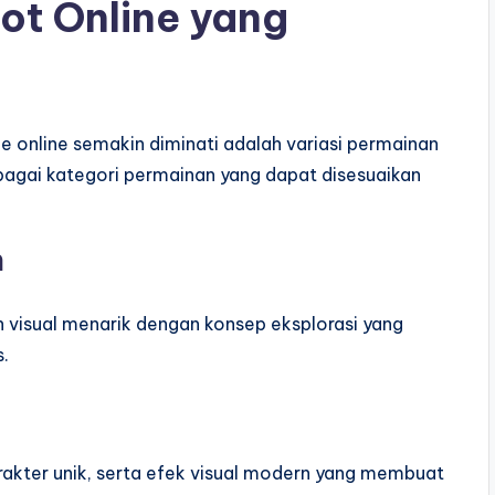
lot Online yang
 online semakin diminati adalah variasi permainan
gai kategori permainan yang dapat disesuaikan
n
visual menarik dengan konsep eksplorasi yang
.
rakter unik, serta efek visual modern yang membuat