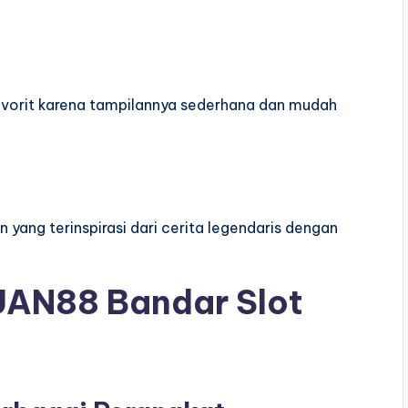
 favorit karena tampilannya sederhana dan mudah
ang terinspirasi dari cerita legendaris dengan
AN88 Bandar Slot