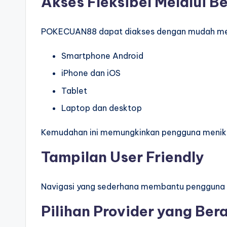
Akses Fleksibel Melalui B
POKECUAN88 dapat diakses dengan mudah mel
Smartphone Android
iPhone dan iOS
Tablet
Laptop dan desktop
Kemudahan ini memungkinkan pengguna menikma
Tampilan User Friendly
Navigasi yang sederhana membantu pengguna 
Pilihan Provider yang Be