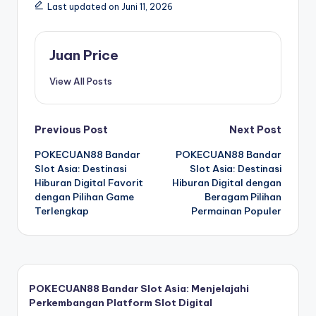
Last updated on Juni 11, 2026
Juan Price
View All Posts
Post
Previous Post
Next Post
POKECUAN88 Bandar
POKECUAN88 Bandar
navigation
Slot Asia: Destinasi
Slot Asia: Destinasi
Hiburan Digital Favorit
Hiburan Digital dengan
dengan Pilihan Game
Beragam Pilihan
Terlengkap
Permainan Populer
POKECUAN88 Bandar Slot Asia: Menjelajahi
Perkembangan Platform Slot Digital