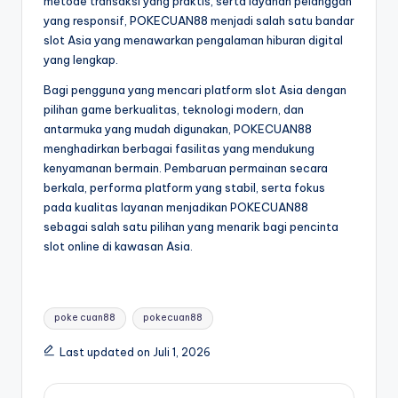
metode transaksi yang praktis, serta layanan pelanggan
yang responsif, POKECUAN88 menjadi salah satu bandar
slot Asia yang menawarkan pengalaman hiburan digital
yang lengkap.
Bagi pengguna yang mencari platform slot Asia dengan
pilihan game berkualitas, teknologi modern, dan
antarmuka yang mudah digunakan, POKECUAN88
menghadirkan berbagai fasilitas yang mendukung
kenyamanan bermain. Pembaruan permainan secara
berkala, performa platform yang stabil, serta fokus
pada kualitas layanan menjadikan POKECUAN88
sebagai salah satu pilihan yang menarik bagi pencinta
slot online di kawasan Asia.
Tags:
poke cuan88
pokecuan88
Last updated on Juli 1, 2026