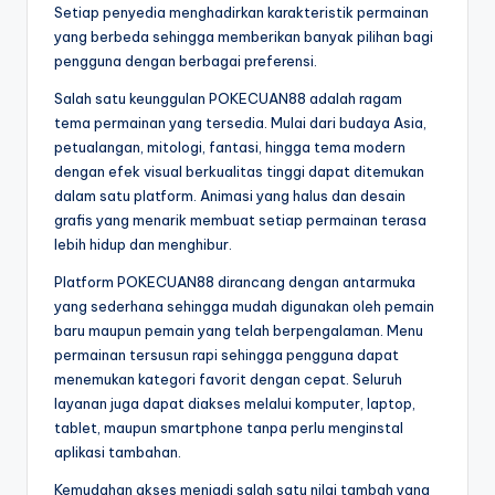
Setiap penyedia menghadirkan karakteristik permainan
yang berbeda sehingga memberikan banyak pilihan bagi
pengguna dengan berbagai preferensi.
Salah satu keunggulan POKECUAN88 adalah ragam
tema permainan yang tersedia. Mulai dari budaya Asia,
petualangan, mitologi, fantasi, hingga tema modern
dengan efek visual berkualitas tinggi dapat ditemukan
dalam satu platform. Animasi yang halus dan desain
grafis yang menarik membuat setiap permainan terasa
lebih hidup dan menghibur.
Platform POKECUAN88 dirancang dengan antarmuka
yang sederhana sehingga mudah digunakan oleh pemain
baru maupun pemain yang telah berpengalaman. Menu
permainan tersusun rapi sehingga pengguna dapat
menemukan kategori favorit dengan cepat. Seluruh
layanan juga dapat diakses melalui komputer, laptop,
tablet, maupun smartphone tanpa perlu menginstal
aplikasi tambahan.
Kemudahan akses menjadi salah satu nilai tambah yang