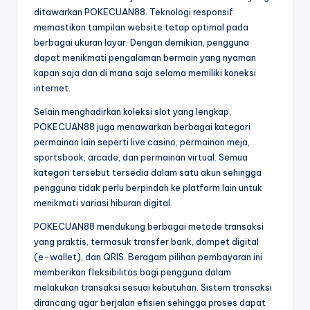
ditawarkan POKECUAN88. Teknologi responsif
memastikan tampilan website tetap optimal pada
berbagai ukuran layar. Dengan demikian, pengguna
dapat menikmati pengalaman bermain yang nyaman
kapan saja dan di mana saja selama memiliki koneksi
internet.
Selain menghadirkan koleksi slot yang lengkap,
POKECUAN88 juga menawarkan berbagai kategori
permainan lain seperti live casino, permainan meja,
sportsbook, arcade, dan permainan virtual. Semua
kategori tersebut tersedia dalam satu akun sehingga
pengguna tidak perlu berpindah ke platform lain untuk
menikmati variasi hiburan digital.
POKECUAN88 mendukung berbagai metode transaksi
yang praktis, termasuk transfer bank, dompet digital
(e-wallet), dan QRIS. Beragam pilihan pembayaran ini
memberikan fleksibilitas bagi pengguna dalam
melakukan transaksi sesuai kebutuhan. Sistem transaksi
dirancang agar berjalan efisien sehingga proses dapat