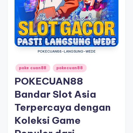
POKECUAN88-LANGSUNG-WEDE
Posted
poke cuan88
pokecuan88
in
POKECUAN88
Bandar Slot Asia
Terpercaya dengan
Koleksi Game