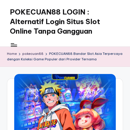
POKECUAN88 LOGIN :
Skip
to
Alternatif Login Situs Slot
content
Online Tanpa Gangguan
pandolabs.org
Home
pokecuan88
POKECUAN88 Bandar Slot Asia Terpercaya
dengan Koleksi Game Populer dari Provider Ternama