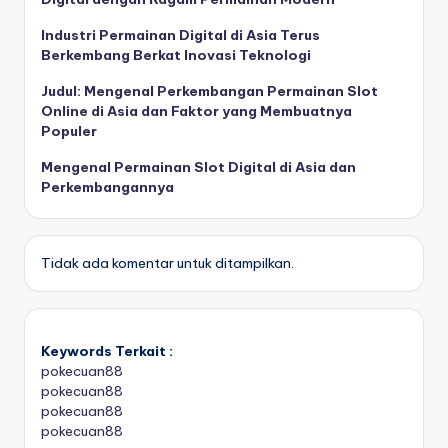
Industri Permainan Digital di Asia Terus
Berkembang Berkat Inovasi Teknologi
Judul: Mengenal Perkembangan Permainan Slot
Online di Asia dan Faktor yang Membuatnya
Populer
Mengenal Permainan Slot Digital di Asia dan
Perkembangannya
Tidak ada komentar untuk ditampilkan.
Keywords Terkait :
pokecuan88
pokecuan88
pokecuan88
pokecuan88