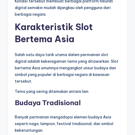
Kondisi tersebut membuat berbagai platform hiburan
digital semakin mudah dijangkau oleh pengguna dari
berbagai negara.
Karakteristik Slot
Bertema Asia
Salah satu daya tarik utama dalam permainan slot
digital adalah keberagaman tema yang ditawarkan. Slot
bertema Asia umumnya mengangkat unsur budaya dan
simbol yang populer di berbagai negara di kawasan
tersebut.
Tema yang sering ditemukan antara lain:
Budaya Tradisional
Banyak permainan mengadopsi elemen budaya Asia
seperti naga, lampion, festival tradisional, dan simbol
keberuntungan.