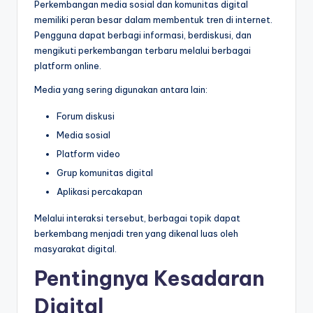
Perkembangan media sosial dan komunitas digital
memiliki peran besar dalam membentuk tren di internet.
Pengguna dapat berbagi informasi, berdiskusi, dan
mengikuti perkembangan terbaru melalui berbagai
platform online.
Media yang sering digunakan antara lain:
Forum diskusi
Media sosial
Platform video
Grup komunitas digital
Aplikasi percakapan
Melalui interaksi tersebut, berbagai topik dapat
berkembang menjadi tren yang dikenal luas oleh
masyarakat digital.
Pentingnya Kesadaran
Digital