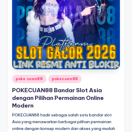
Posted
poke cuan88
pokecuan88
in
POKECUAN88 Bandar Slot Asia
dengan Pilihan Permainan Online
Modern
POKECUAN88 hadir sebagai salah satu bandar slot
Asia yang menawarkan berbagai pilihan permainan
online dengan konsep modern dan akses yang mudah