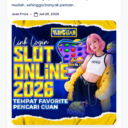
mudah, sehingga banyak pemain…
Juan Price
Juli 26, 2026
Posted
by