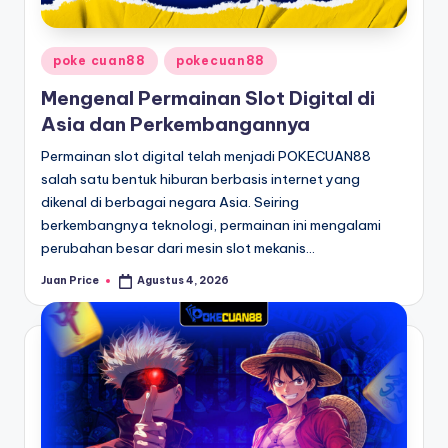
Posted
poke cuan88
pokecuan88
in
Mengenal Permainan Slot Digital di
Asia dan Perkembangannya
Permainan slot digital telah menjadi POKECUAN88
salah satu bentuk hiburan berbasis internet yang
dikenal di berbagai negara Asia. Seiring
berkembangnya teknologi, permainan ini mengalami
perubahan besar dari mesin slot mekanis…
Juan Price
Agustus 4, 2026
Posted
by