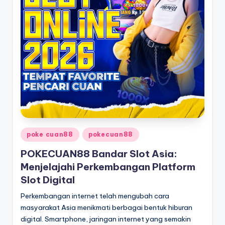
Posted
poke cuan88
pokecuan88
in
POKECUAN88 Bandar Slot Asia:
Menjelajahi Perkembangan Platform
Slot Digital
Perkembangan internet telah mengubah cara
masyarakat Asia menikmati berbagai bentuk hiburan
digital. Smartphone, jaringan internet yang semakin