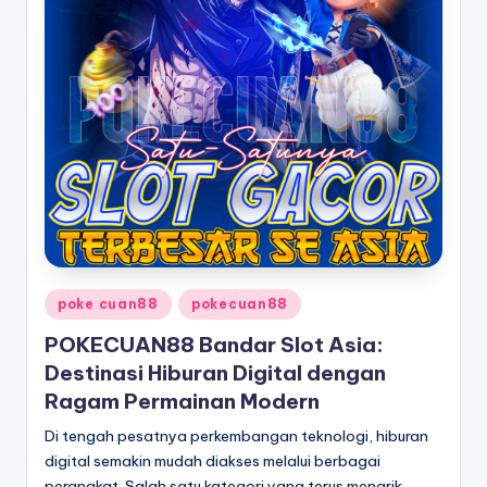
Posted
poke cuan88
pokecuan88
in
POKECUAN88 Bandar Slot Asia:
Destinasi Hiburan Digital dengan
Ragam Permainan Modern
Di tengah pesatnya perkembangan teknologi, hiburan
digital semakin mudah diakses melalui berbagai
perangkat. Salah satu kategori yang terus menarik