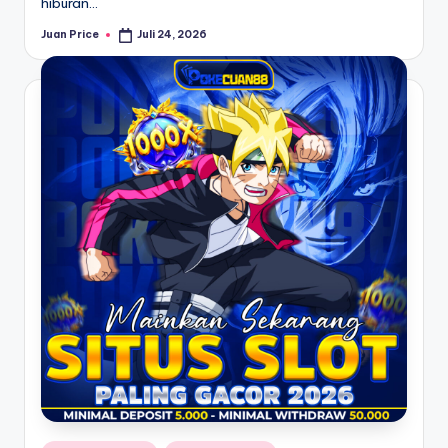
hiburan…
Juan Price
Juli 24, 2026
Posted
by