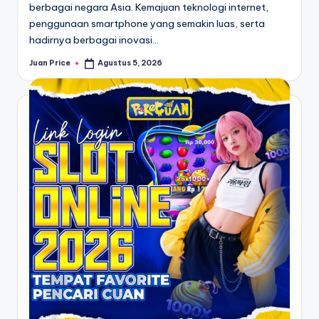
berbagai negara Asia. Kemajuan teknologi internet,
penggunaan smartphone yang semakin luas, serta
hadirnya berbagai inovasi…
Juan Price
Agustus 5, 2026
Posted
by