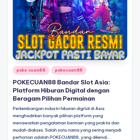
Posted
poke cuan88
pokecuan88
in
POKECUAN88 Bandar Slot Asia:
Platform Hiburan Digital dengan
Beragam Pilihan Permainan
Perkembangan industri hiburan digital di Asia
menghadirkan banyak pilihan platform yang
menawarkan pengalaman bermain yang praktis dan
mudah diakses. Salah satu nama yang sering menjadi
perhatian adalah POKECUAN88, yang dikenal…