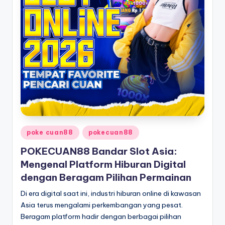
Posted
poke cuan88
pokecuan88
in
POKECUAN88 Bandar Slot Asia:
Mengenal Platform Hiburan Digital
dengan Beragam Pilihan Permainan
Di era digital saat ini, industri hiburan online di kawasan
Asia terus mengalami perkembangan yang pesat.
Beragam platform hadir dengan berbagai pilihan