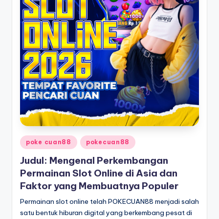
Posted
poke cuan88
pokecuan88
in
Judul: Mengenal Perkembangan
Permainan Slot Online di Asia dan
Faktor yang Membuatnya Populer
Permainan slot online telah POKECUAN88 menjadi salah
satu bentuk hiburan digital yang berkembang pesat di