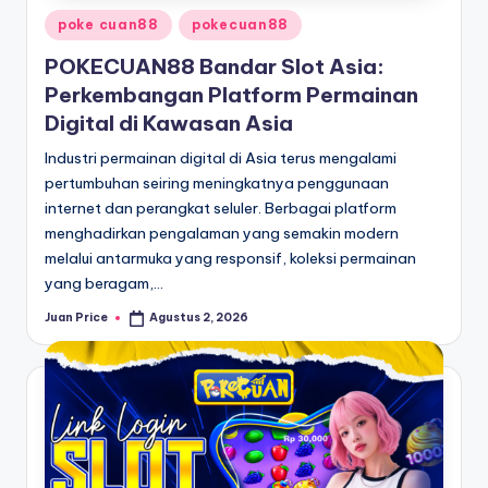
Posted
poke cuan88
pokecuan88
in
POKECUAN88 Bandar Slot Asia:
Perkembangan Platform Permainan
Digital di Kawasan Asia
Industri permainan digital di Asia terus mengalami
pertumbuhan seiring meningkatnya penggunaan
internet dan perangkat seluler. Berbagai platform
menghadirkan pengalaman yang semakin modern
melalui antarmuka yang responsif, koleksi permainan
yang beragam,…
Juan Price
Agustus 2, 2026
Posted
by