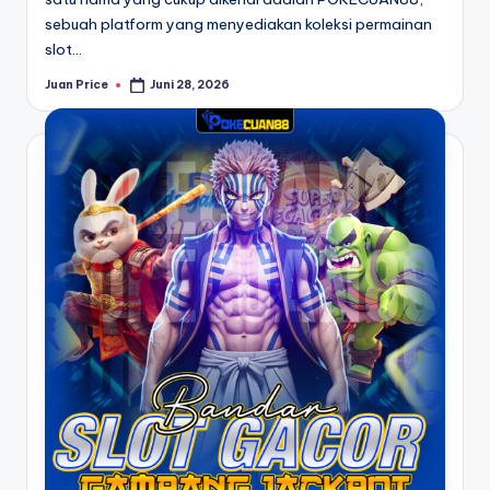
sebuah platform yang menyediakan koleksi permainan
slot…
Juan Price
Juni 28, 2026
Posted
by