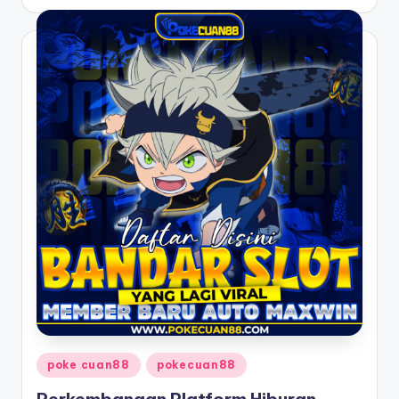
by
Posted
poke cuan88
pokecuan88
in
Perkembangan Platform Hiburan