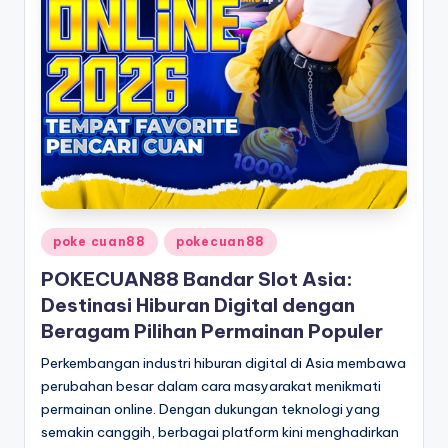
Posted
poke cuan88
pokecuan88
in
POKECUAN88 Bandar Slot Asia:
Destinasi Hiburan Digital dengan
Beragam Pilihan Permainan Populer
Perkembangan industri hiburan digital di Asia membawa
perubahan besar dalam cara masyarakat menikmati
permainan online. Dengan dukungan teknologi yang
semakin canggih, berbagai platform kini menghadirkan