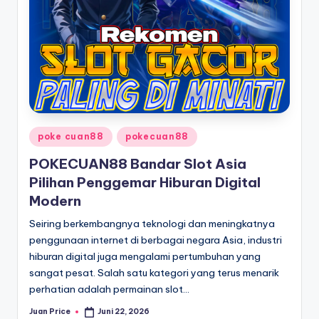
Posted
poke cuan88
pokecuan88
in
POKECUAN88 Bandar Slot Asia
Pilihan Penggemar Hiburan Digital
Modern
Seiring berkembangnya teknologi dan meningkatnya
penggunaan internet di berbagai negara Asia, industri
hiburan digital juga mengalami pertumbuhan yang
sangat pesat. Salah satu kategori yang terus menarik
perhatian adalah permainan slot…
Juan Price
Juni 22, 2026
Posted