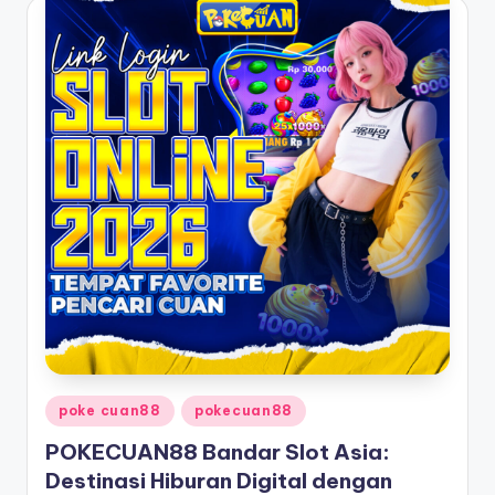
Posted
poke cuan88
pokecuan88
in
POKECUAN88 Bandar Slot Asia:
Destinasi Hiburan Digital dengan