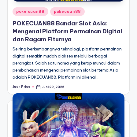
Posted
poke cuan88
pokecuan88
in
POKECUAN88 Bandar Slot Asia:
Mengenal Platform Permainan Digital
dan Ragam Fiturnya
Seiring berkembangnya teknologi, platform permainan
digital semakin mudah diakses melalui berbagai
perangkat. Salah satu nama yang kerap muncul dalam
pembahasan mengenai permainan slot bertema Asia
adalah POKECUAN88. Platform ini dikenal…
Juan Price
Juni 29, 2026
Posted
by