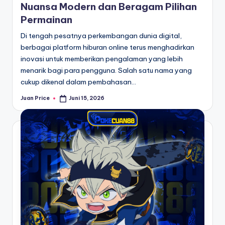
Nuansa Modern dan Beragam Pilihan
Permainan
Di tengah pesatnya perkembangan dunia digital,
berbagai platform hiburan online terus menghadirkan
inovasi untuk memberikan pengalaman yang lebih
menarik bagi para pengguna. Salah satu nama yang
cukup dikenal dalam pembahasan…
Juan Price
Juni 15, 2026
Posted
by