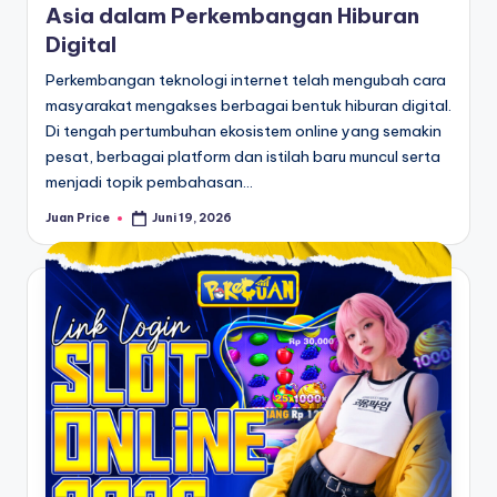
Asia dalam Perkembangan Hiburan
Digital
Perkembangan teknologi internet telah mengubah cara
masyarakat mengakses berbagai bentuk hiburan digital.
Di tengah pertumbuhan ekosistem online yang semakin
pesat, berbagai platform dan istilah baru muncul serta
menjadi topik pembahasan…
Juan Price
Juni 19, 2026
Posted
by