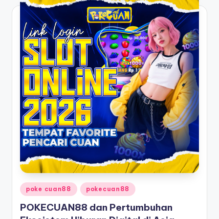
Posted
poke cuan88
pokecuan88
in
POKECUAN88 dan Pertumbuhan