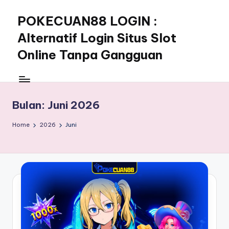
POKECUAN88 LOGIN :
Skip
to
Alternatif Login Situs Slot
content
Online Tanpa Gangguan
pandolabs.org
Bulan:
Juni 2026
Home
2026
Juni