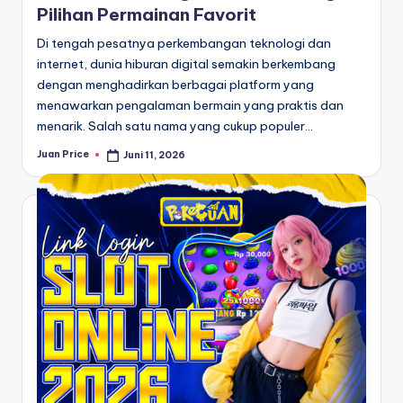
Pilihan Permainan Favorit
Di tengah pesatnya perkembangan teknologi dan
internet, dunia hiburan digital semakin berkembang
dengan menghadirkan berbagai platform yang
menawarkan pengalaman bermain yang praktis dan
menarik. Salah satu nama yang cukup populer…
Juan Price
Juni 11, 2026
Posted
by