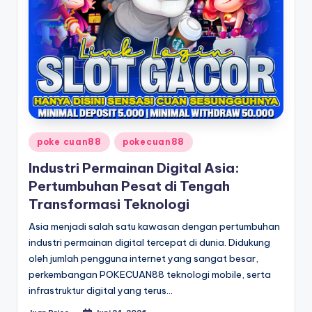
Posted
poke cuan88
pokecuan88
in
Industri Permainan Digital Asia:
Pertumbuhan Pesat di Tengah
Transformasi Teknologi
Asia menjadi salah satu kawasan dengan pertumbuhan
industri permainan digital tercepat di dunia. Didukung
oleh jumlah pengguna internet yang sangat besar,
perkembangan POKECUAN88 teknologi mobile, serta
infrastruktur digital yang terus…