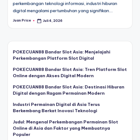
perkembangan teknologi informasi, industri hiburan
digital mengalami pertumbuhan yang signifikan.…
Juan Price
Juli 4, 2026
Posted
by
POKECUAN88 Bandar Slot Asia: Menjelajahi
Perkembangan Platform Slot Digital
POKECUAN88 Bandar Slot Asia: Tren Platform Slot
Online dengan Akses Digital Modern
POKECUAN88 Bandar Slot Asia: Destinasi Hiburan
Digital dengan Ragam Permainan Modern
Industri Permainan Digital di Asia Terus
Berkembang Berkat Inovasi Teknologi
Judul: Mengenal Perkembangan Permainan Slot
Online di Asia dan Faktor yang Membuatnya
Populer