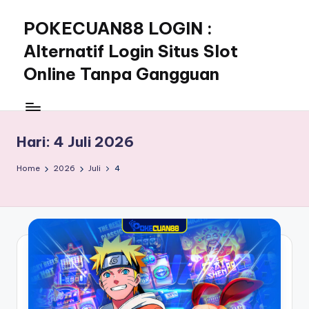
POKECUAN88 LOGIN :
Skip
to
Alternatif Login Situs Slot
content
Online Tanpa Gangguan
pandolabs.org
Hari:
4 Juli 2026
Home
2026
Juli
4