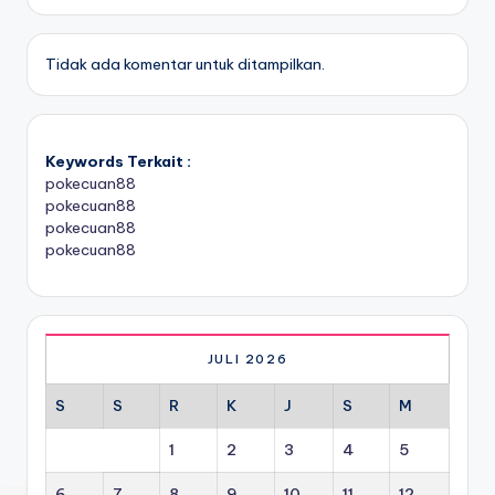
Tidak ada komentar untuk ditampilkan.
Keywords Terkait :
pokecuan88
pokecuan88
pokecuan88
pokecuan88
JULI 2026
S
S
R
K
J
S
M
1
2
3
4
5
6
7
8
9
10
11
12