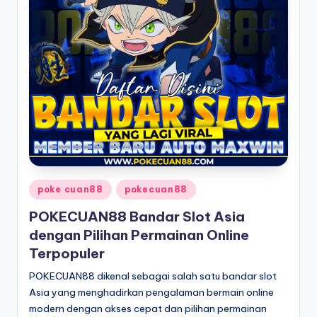
Posted
poke cuan88
pokecuan88
in
POKECUAN88 Bandar Slot Asia
dengan Pilihan Permainan Online
Terpopuler
POKECUAN88 dikenal sebagai salah satu bandar slot
Asia yang menghadirkan pengalaman bermain online
modern dengan akses cepat dan pilihan permainan