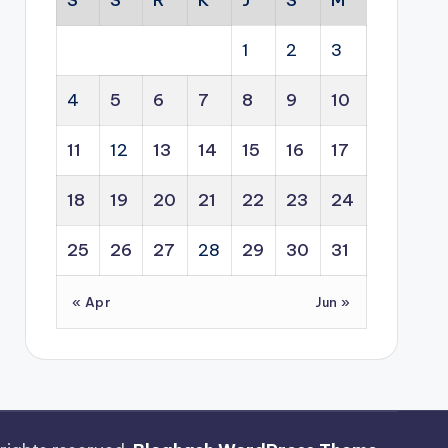
S
S
R
K
J
S
M
1
2
3
4
5
6
7
8
9
10
11
12
13
14
15
16
17
18
19
20
21
22
23
24
25
26
27
28
29
30
31
« Apr
Jun »