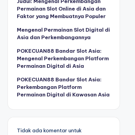
Judul: Mengenal Perkembangan
Permainan Slot Online di Asia dan
Faktor yang Membuatnya Populer
Mengenal Permainan Slot Digital di
Asia dan Perkembangannya
POKECUAN88 Bandar Slot Asia:
Mengenal Perkembangan Platform
Permainan Digital di Asia
POKECUAN88 Bandar Slot Asia:
Perkembangan Platform
Permainan Digital di Kawasan Asia
Tidak ada komentar untuk