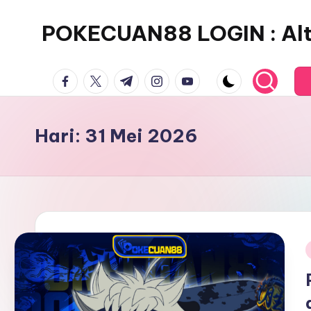
POKECUAN88 LOGIN : Alte
Skip
to
pandolabs.org
content
facebook.com
twitter.com
t.me
instagram.com
youtube.com
Hari:
31 Mei 2026
i